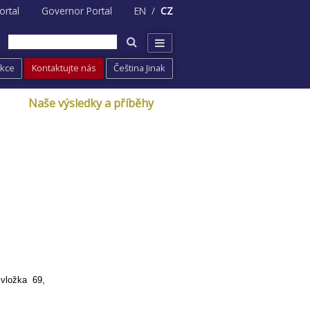
ortal
Governor Portal
EN
CZ
Akce
Kontaktujte nás
Čeština Jinak
Naše výsledky a příběhy