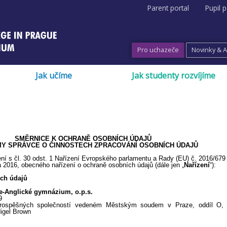
Parent portal
Pupil p
Pro uchazeče
Novinky & 
Jak učíme
Jak studenty rozvíjíme