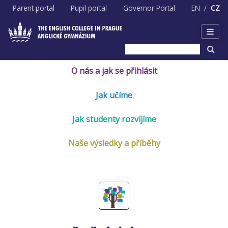
Skip
Parent portal
Pupil portal
Governor Portal
EN
CZ
to
content
O nás a jak se přihlásit
Jak učíme
Jak studenty rozvíjíme
Naše výsledky a příběhy