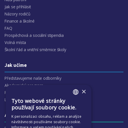
Jak se přihlásit
Názory rodičů
Finance a školné
FAQ
Prospěchová a sociální stipendia
Volná místa
Školní řád a vnitřní směrnice školy
Jak učíme
Představujeme naše odborníky
Akademický program
×
Předmětové oblasti
Lidé
Tyto webové stránky
ENGLISH
používají soubory cookie.
CZECH
Aktivity
K personalizaci obsahu, reklam a analýze
návštěvnosti používáme soubory cookie.
Informace o vašem používání našich