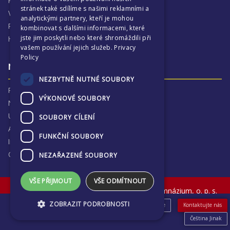
Proč je ECP tak zajímavé
stránek také sdílíme s našimi reklamními a
Výchovná péče
analytickými partnery, kteří je mohou
Program :more
kombinovat s dalšími informacemi, které
jste jim poskytli nebo které shromáždili při
Harmonogram školního
vašem používání jejich služeb.
Privacy
Policy
Naše výsledky a příběhy
NEZBYTNĚ NUTNÉ SOUBORY
Proč jsme hrdí na ECP
VÝKONOVÉ SOUBORY
Naše výsledky
Univerzitní destinace
SOUBORY CÍLENÍ
Absolventi
FUNKČNÍ SOUBORY
Inspekční zprávy
Ochrana osobních údajů
NEZAŘAZENÉ SOUBORY
VŠE PŘIJMOUT
VŠE ODMÍTNOUT
© The English College in Prague - Anglické gymnázium, o. p. s.
Sokolovská 320, Praha 9, Czech Republic
ZOBRAZIT PODROBNOSTI
eShop
Pro uchazeče
Novinky & Akce
Kontaktujte nás
Čeština Jinak