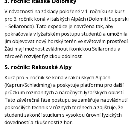
3. ročník: Italské Dolomity
V návaznosti na základy položené v 1. ročníku se kurz
pro 3. ročník koná v italských Alpách (Dolomiti Superski
– Sellaronda). Tato expedice je navržena tak, aby
pokračovala v lyžařském postupu studentů a umožnila
jim objevovat nový horský terén ve světovém prostředí.
Žáci mají možnost zvládnout ikonickou Sellarondu a
zároveň rozvíjet fyzickou odolnost.
5. ročník: Rakouské Alpy
Kurz pro 5. ročník se koná v rakouských Alpách
(Kaprun/Schladming) a poskytuje platformu pro další
průzkum rozmanitých a náročných lyžařských oblastí.
Tato závěrečná fáze postupu se zaměřuje na zvládnutí
pokročilých technik v různých terénech a zajišťuje, že
studenti zakončí studium s vysokou úrovní fyzických
dovedností a zkušeností z hor.