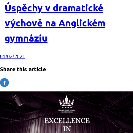
Úspěchy v dramatické
výchově na Anglickém
gymnáziu
01/02/2021
Share this article