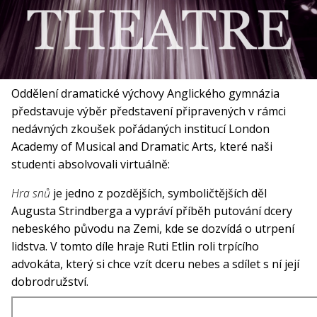
Oddělení dramatické výchovy Anglického gymnázia
představuje výběr představení připravených v rámci
nedávných zkoušek pořádaných institucí London
Academy of Musical and Dramatic Arts, které naši
studenti absolvovali virtuálně:
Hra snů
je jedno z pozdějších, symboličtějších děl
Augusta Strindberga a vypráví příběh putování dcery
nebeského původu na Zemi, kde se dozvídá o utrpení
lidstva. V tomto díle hraje Ruti Etlin roli trpícího
advokáta, který si chce vzít dceru nebes a sdílet s ní její
dobrodružství.