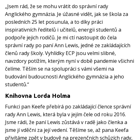
„Jsem rád, že se mohu vrátit do správní rady
Anglického gymnázia. Je úžasné vidět, jak se škola za
posledních 25 let posunula, a to díky práci
inspirativních ředitelů i učitelů, energii studentů a
podpoře jejich rodičů. Je mi ctí nastoupit do čela
správní rady po paní Ann Lewis, jedné ze zakládajících
členů rady školy. Vyhlídky ECP jsou velmi slibné,
navzdory potížím, kterým nyní v době pandemie všichni
čelíme. Těším se na spolupráci s vámi všemi na
budování budoucnosti Anglického gymnázia a jeho
studentů.“
Knihovna Lorda Holma
Funkci pan Keefe přebírá po zakládající člence správní
rady Ann Lewis, která byla v jejím čele od roku 2016.
Jsme rádi, že paní Lewis zůstává v radě jako členka a
jsme jí vděčni za její vedení. Těšíme se, až pana Keefa
přivítáme zpět v budově na prezenčních schůzích rady,