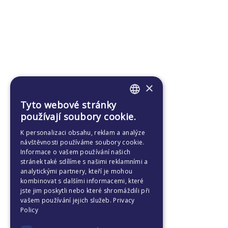
×
Tyto webové stránky
ENGLISH
používají soubory cookie.
CZECH
K personalizaci obsahu, reklam a analýze
návštěvnosti používáme soubory cookie.
Informace o vašem používání našich
stránek také sdílíme s našimi reklamními a
analytickými partnery, kteří je mohou
kombinovat s dalšími informacemi, které
jste jim poskytli nebo které shromáždili při
vašem používání jejich služeb.
Privacy
Policy