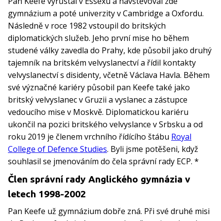
Pan Keefe vyrůstal v Essexu a navštěvoval zde
gymnázium a poté univerzity v Cambridge a Oxfordu.
Následně v roce 1982 vstoupil do britských
diplomatických služeb. Jeho první mise ho během
studené války zavedla do Prahy, kde působil jako druhý
tajemník na britském velvyslanectví a řídil kontakty
velvyslanectví s disidenty, včetně Václava Havla. Během
své význačné kariéry působil pan Keefe také jako
britský velvyslanec v Gruzii a vyslanec a zástupce
vedoucího mise v Moskvě. Diplomatickou kariéru
ukončil na pozici britského velvyslance v Srbsku a od
roku 2019 je členem vrchního řídícího štábu
Royal
College of Defence Studies
. Byli jsme potěšeni, když
souhlasil se jmenováním do čela správní rady ECP. *
Člen správní rady Anglického gymnázia v
letech 1998-2002
Pan Keefe už gymnázium dobře zná. Při své druhé misi