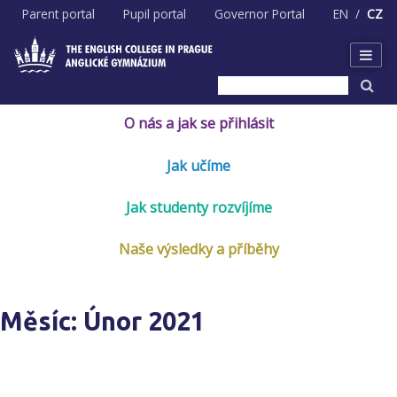
Skip
Parent portal
Pupil portal
Governor Portal
EN
CZ
to
content
O nás a jak se přihlásit
Jak učíme
Jak studenty rozvíjíme
Naše výsledky a příběhy
Měsíc:
Únor 2021