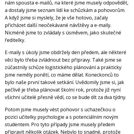
nám spousta e-mailů, na které jsme musely odpovědět,
a dostaly jsme seznam lidí ke schůzkám a pohovorům.
A když jsme si myslely, že je vše hotovo, začaly
přicházet další neočekávané návštěvy a e-maily.
Nicméně jsme to zvládaly s úsměvem, jako skutečné
ředitelky.
E-maily s úkoly jsme obdržely den předem, ale některé
věci bylo třeba zvládnout bez přípravy. Také jsme se
zúčastnily schůze logistického plánování a prakticky
jsme neměly ponětí, co máme dělat. Koneckonců to
bylo naše první takové setkání. Uvědomily jsme si, jak
pečlivě je třeba plánovat školní rok, protože již nyní
všichni učitelé přesně vědí, co se bude dít za dva týdny.
Potom jsme musely vést pohovor s uchazečkou o
pozici učitelky psychologie a s potenciálním novým
studentem. Pro tyto případy jsme musely předem
připravit několik otázek. Nebylo to snadné, protože