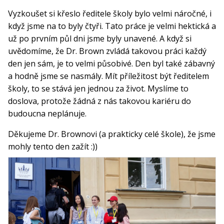
Vyzkoušet si křeslo ředitele školy bylo velmi náročné, i
když jsme na to byly čtyři. Tato práce je velmi hektická a
už po prvním půl dni jsme byly unavené. A když si
uvědomíme, že Dr. Brown zvládá takovou práci každý
den jen sám, je to velmi působivé. Den byl také zábavný
a hodně jsme se nasmály. Mít příležitost být ředitelem
školy, to se stává jen jednou za život. Myslíme to
doslova, protože žádná z nás takovou kariéru do
budoucna neplánuje.
Děkujeme Dr. Brownovi (a prakticky celé škole), že jsme
mohly tento den zažít :))