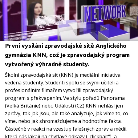
První vysílání zpravodajské sítě Anglického
gymnázia KNN, což je zpravodajský program
vytvořený výhradně studenty.
Školní zpravodajská síť (KNN) je mediální iniciativa
vedená studenty. Studenti spolu se svými učiteli a
profesionálním filmařem vytvořili zpravodajský
program s překvapením. Ve stylu pořadů Panorama
(Velká Británie) nebo Události (CZ) KNN nehlásí jen
zprávy, tak jak jsou, ale také analyzuje, jak víme to, co
víme, nebo jak shromažďujeme a hodnotíme fakta.
Částečně v reakci na vzestup falešných zpráv a médií,
která nás lákají na chytlavé odkazy („clickbait“), a