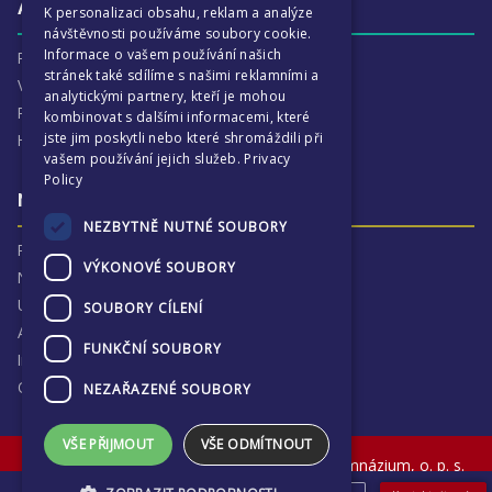
Aktivity
K personalizaci obsahu, reklam a analýze
návštěvnosti používáme soubory cookie.
Informace o vašem používání našich
Proč je ECP tak zajímavé
stránek také sdílíme s našimi reklamními a
Výchovná péče
analytickými partnery, kteří je mohou
Program :more
kombinovat s dalšími informacemi, které
jste jim poskytli nebo které shromáždili při
Harmonogram školního
vašem používání jejich služeb.
Privacy
Policy
Naše výsledky a příběhy
NEZBYTNĚ NUTNÉ SOUBORY
Proč jsme hrdí na ECP
VÝKONOVÉ SOUBORY
Naše výsledky
Univerzitní destinace
SOUBORY CÍLENÍ
Absolventi
FUNKČNÍ SOUBORY
Inspekční zprávy
Ochrana osobních údajů
NEZAŘAZENÉ SOUBORY
VŠE PŘIJMOUT
VŠE ODMÍTNOUT
© The English College in Prague - Anglické gymnázium, o. p. s.
Sokolovská 320, Praha 9, Czech Republic