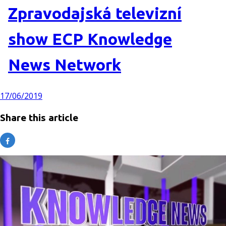
Zpravodajská televizní
show ECP Knowledge
News Network
17/06/2019
Share this article