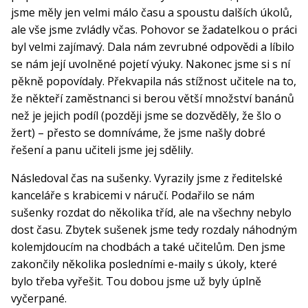
jsme měly jen velmi málo času a spoustu dalších úkolů,
ale vše jsme zvládly včas. Pohovor se žadatelkou o práci
byl velmi zajímavý. Dala nám zevrubné odpovědi a líbilo
se nám její uvolněné pojetí výuky. Nakonec jsme si s ní
pěkně popovídaly. Překvapila nás stížnost učitele na to,
že někteří zaměstnanci si berou větší množství banánů
než je jejich podíl (později jsme se dozvěděly, že šlo o
žert) – přesto se domníváme, že jsme našly dobré
řešení a panu učiteli jsme jej sdělily.
Následoval čas na sušenky. Vyrazily jsme z ředitelské
kanceláře s krabicemi v náručí. Podařilo se nám
sušenky rozdat do několika tříd, ale na všechny nebylo
dost času. Zbytek sušenek jsme tedy rozdaly náhodným
kolemjdoucím na chodbách a také učitelům. Den jsme
zakončily několika posledními e-maily s úkoly, které
bylo třeba vyřešit. Tou dobou jsme už byly úplně
vyčerpané.