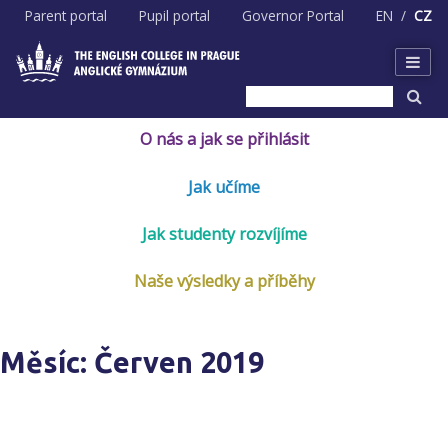
Skip
Parent portal
Pupil portal
Governor Portal
EN
CZ
to
content
O nás a jak se přihlásit
Jak učíme
Jak studenty rozvíjíme
Naše výsledky a příběhy
Měsíc:
Červen 2019