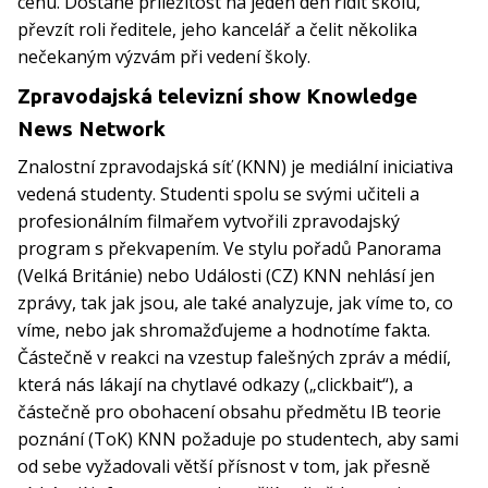
cenu. Dostane příležitost na jeden den řídit školu,
převzít roli ředitele, jeho kancelář a čelit několika
nečekaným výzvám při vedení školy.
Zpravodajská televizní show Knowledge
News Network
Znalostní zpravodajská síť (KNN) je mediální iniciativa
vedená studenty. Studenti spolu se svými učiteli a
profesionálním filmařem vytvořili zpravodajský
program s překvapením. Ve stylu pořadů Panorama
(Velká Británie) nebo Události (CZ) KNN nehlásí jen
zprávy, tak jak jsou, ale také analyzuje, jak víme to, co
víme, nebo jak shromažďujeme a hodnotíme fakta.
Částečně v reakci na vzestup falešných zpráv a médií,
která nás lákají na chytlavé odkazy („clickbait“), a
částečně pro obohacení obsahu předmětu IB teorie
poznání (ToK) KNN požaduje po studentech, aby sami
od sebe vyžadovali větší přísnost v tom, jak přesně