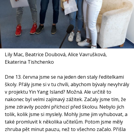
Lily Mac, Beatrice Doubová, Alice Vavrušková,
Ekaterina Tishchenko
Dne 13. června jsme se na jeden den staly ředitelkami
školy. Přály jsme si v tu chvíli, abychom bývaly nevyhrály
v projektu Yin Yang Island? Možná. Ale určitě to
nakonec byl velmi zajímavý zážitek. Začaly jsme tím, že
jsme zdravily pozdní příchozí před školou. Nebylo jich
tolik, kolik jsme si myslely. Mohly jsme jim vyhubovat, a
také promluvit k několika učitelům. Potom jsme měly
zhruba pět minut pauzu, než to všechno začalo. Přišla