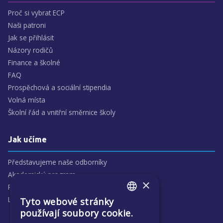
Proč si vybrat ECP
Naši patroni
Jak se přihlásit
Názory rodičů
Finance a školné
FAQ
Prospěchová a sociální stipendia
Volná místa
Školní řád a vnitřní směrnice školy
Jak učíme
Představujeme naše odborníky
Akademický program
×
Předmětové oblasti
Lidé
Tyto webové stránky
ENGLISH
používají soubory cookie.
CZECH