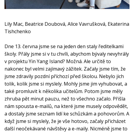
Lily Mac, Beatrice Doubová, Alice Vavrušková, Ekaterina
Tishchenko
Dne 13. června jsme se na jeden den staly ředitelkami
školy. Přály jsme si v tu chvíli, abychom bývaly nevyhrály
v projektu Yin Yang Island? Možná. Ale určitě to
nakonec byl velmi zajímavý zážitek. Začaly jsme tím, že
jsme zdravily pozdní příchozí před školou. Nebylo jich
tolik, kolik jsme si myslely. Mohly jsme jim vyhubovat, a
také promluvit k několika učitelům. Potom jsme měly
zhruba pět minut pauzu, než to všechno začalo. Přišla
nám spousta e-mailů, na které jsme musely odpovědět,
a dostaly jsme seznam lidí ke schůzkám a pohovorům. A
když jsme si myslely, že je vše hotovo, začaly přicházet
další neočekávané návštěvy a e-maily. Nicméně jsme to