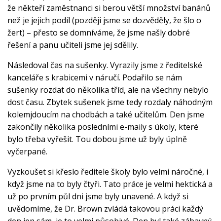
že někteří zaměstnanci si berou větší množství banánů
než je jejich podíl (později jsme se dozvěděly, že šlo o
žert) – přesto se domníváme, že jsme našly dobré
řešení a panu učiteli jsme jej sdělily.
Následoval čas na sušenky. Vyrazily jsme z ředitelské
kanceláře s krabicemi v náručí. Podařilo se nám
sušenky rozdat do několika tříd, ale na všechny nebylo
dost času. Zbytek sušenek jsme tedy rozdaly náhodným
kolemjdoucím na chodbách a také učitelům. Den jsme
zakončily několika posledními e-maily s úkoly, které
bylo třeba vyřešit. Tou dobou jsme už byly úplně
vyčerpané.
Vyzkoušet si křeslo ředitele školy bylo velmi náročné, i
když jsme na to byly čtyři. Tato práce je velmi hektická a
už po prvním půl dni jsme byly unavené. A když si
uvědomíme, že Dr. Brown zvládá takovou práci každý
den jen sám, je to velmi působivé. Den byl také zábavný