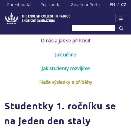
Skip
Parent portal
Pupil portal
Governor Portal
EN
CZ
to
content
O nás a jak se přihlásit
Jak učíme
Jak studenty rozvíjíme
Naše výsledky a příběhy
Studentky 1. ročníku se
na jeden den staly