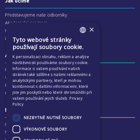
Jak učíme
Představujeme naše odborníky
Akademický program
×
Předmětové oblasti
Lidé
Tyto webové stránky
ENGLISH
používají soubory cookie.
CZECH
Aktivity
K personalizaci obsahu, reklam a analýze
návštěvnosti používáme soubory cookie.
Informace o vašem používání našich
Proč je ECP tak zajímavé
stránek také sdílíme s našimi reklamními a
Výchovná péče
analytickými partnery, kteří je mohou
Program :more
kombinovat s dalšími informacemi, které
jste jim poskytli nebo které shromáždili při
Harmonogram školního
vašem používání jejich služeb.
Privacy
Policy
Naše výsledky a příběhy
NEZBYTNĚ NUTNÉ SOUBORY
Proč jsme hrdí na ECP
VÝKONOVÉ SOUBORY
Naše výsledky
Univerzitní destinace