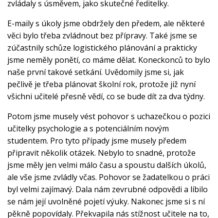
zvládaly s úsměvem, jako skutečné ředitelky.
E-maily s úkoly jsme obdržely den předem, ale některé
věci bylo třeba zvládnout bez přípravy. Také jsme se
zúčastnily schůze logistického plánování a prakticky
jsme neměly ponětí, co máme dělat. Koneckonců to bylo
naše první takové setkání. Uvědomily jsme si, jak
pečlivě je třeba plánovat školní rok, protože již nyní
všichni učitelé přesně vědí, co se bude dít za dva týdny.
Potom jsme musely vést pohovor s uchazečkou o pozici
učitelky psychologie a s potenciálním novým
studentem. Pro tyto případy jsme musely předem
připravit několik otázek. Nebylo to snadné, protože
jsme měly jen velmi málo času a spoustu dalších úkolů,
ale vše jsme zvládly včas. Pohovor se žadatelkou o práci
byl velmi zajímavý. Dala nám zevrubné odpovědi a líbilo
se nám její uvolněné pojetí výuky. Nakonec jsme si s ní
pěkně popovídaly. Překvapila nás stížnost učitele na to,