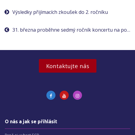
Navigace
Výsledky přijímacích zkoušek do 2. ročníku
pro
31. března proběhne sedmý ročník koncertu na podporu Stipendia Václava Havla
příspěvek
Kontaktujte nás
O nás a jak se přihlásit