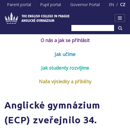
Skip
Parent portal
Pupil portal
Governor Portal
EN
CZ
to
content
O nás a jak se přihlásit
Jak učíme
Jak studenty rozvíjíme
Naše výsledky a příběhy
Anglické gymnázium
(ECP) zveřejnilo 34.