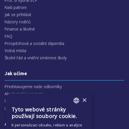
Proč si vybrat ECP
Naši patroni
Jak se přihlásit
Názory rodičů
Finance a školné
FAQ
Prospěchová a sociální stipendia
Volná místa
Školní řád a vnitřní směrnice školy
Jak učíme
Představujeme naše odborníky
Akademický program
×
Předmětové oblasti
Lidé
Tyto webové stránky
ENGLISH
používají soubory cookie.
CZECH
Aktivity
K personalizaci obsahu, reklam a analýze