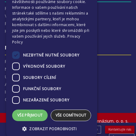
návštěvnosti používáme soubory cookie.
Informace o vašem používání našich
Proč je ECP tak zajímavé
stránek také sdílíme s našimi reklamními a
Výchovná péče
analytickými partnery, kteří je mohou
Program :more
kombinovat s dalšími informacemi, které
jste jim poskytli nebo které shromáždili při
Harmonogram školního
vašem používání jejich služeb.
Privacy
Policy
Naše výsledky a příběhy
NEZBYTNĚ NUTNÉ SOUBORY
Proč jsme hrdí na ECP
VÝKONOVÉ SOUBORY
Naše výsledky
Univerzitní destinace
SOUBORY CÍLENÍ
Absolventi
FUNKČNÍ SOUBORY
Inspekční zprávy
Ochrana osobních údajů
NEZAŘAZENÉ SOUBORY
VŠE PŘIJMOUT
VŠE ODMÍTNOUT
© The English College in Prague - Anglické gymnázium, o. p. s.
Sokolovská 320, Praha 9, Czech Republic
ZOBRAZIT PODROBNOSTI
eShop
Pro uchazeče
Novinky & Akce
Kontaktujte nás