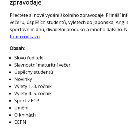
zpravodaje
Přečtěte si nové vydání školního zpravodaje. Přináší i
večeru, úspěších studentů, výletech do Japonska, Anglie
sportovním dnu, divadelní produkci a mnoho dalšího. N
tomto odkazu
.
Obsah:
Slovo ředitele
Slavnostní maturitní večer
Úspěchy studentů
Novinky
Výlety 1.-3. ročník
Výlety 4.-5. ročník
Sport v ECP
Umění
O knihách
ECPN