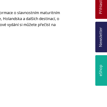
Přihlaste se
nformace o slavnostním maturitním
, Holandska a dalších destinací, o
ové vydání si můžete přečíst na
Newsletter
eShop