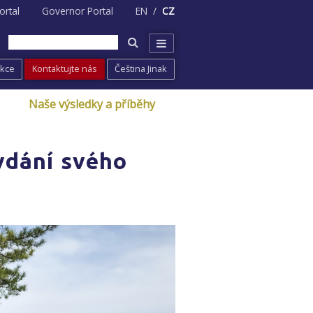
ortal
Governor Portal
EN
CZ
Akce
Kontaktujte nás
Čeština Jinak
Naše výsledky a příběhy
ydání svého