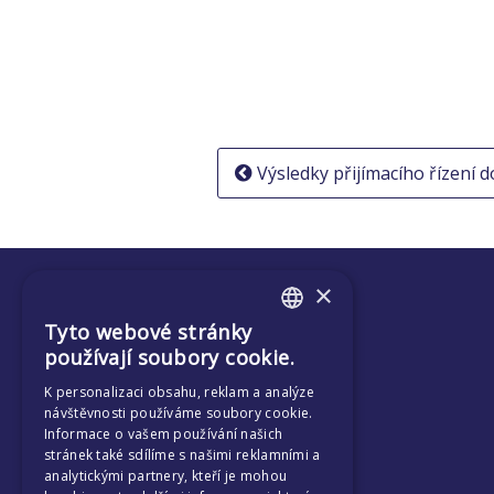
Navigace
Výsledky přijímacího řízení d
pro
příspěvek
×
Tyto webové stránky
ENGLISH
používají soubory cookie.
CZECH
K personalizaci obsahu, reklam a analýze
návštěvnosti používáme soubory cookie.
Informace o vašem používání našich
stránek také sdílíme s našimi reklamními a
analytickými partnery, kteří je mohou