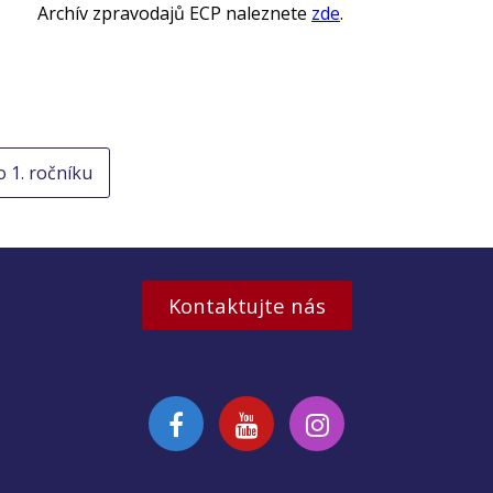
Archív zpravodajů ECP naleznete
zde
.
o 1. ročníku
Kontaktujte nás