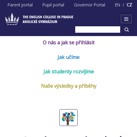
Skip
Parent portal
Pupil portal
Governor Portal
EN
CZ
to
content
O nás a jak se přihlásit
Jak učíme
Jak studenty rozvíjíme
Naše výsledky a příběhy