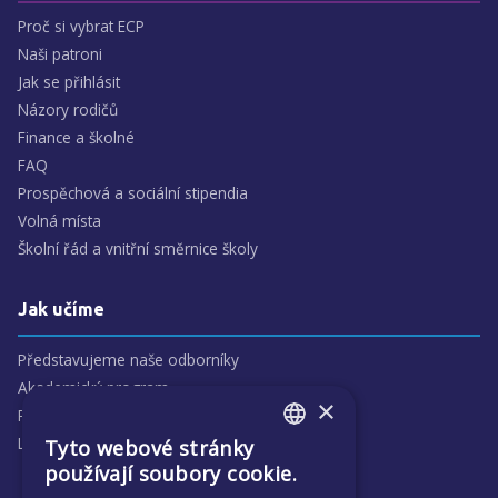
Proč si vybrat ECP
Naši patroni
Jak se přihlásit
Názory rodičů
Finance a školné
FAQ
Prospěchová a sociální stipendia
Volná místa
Školní řád a vnitřní směrnice školy
Jak učíme
Představujeme naše odborníky
Akademický program
×
Předmětové oblasti
Lidé
Tyto webové stránky
ENGLISH
používají soubory cookie.
CZECH