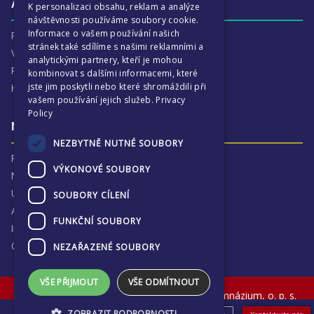
Aktivity
K personalizaci obsahu, reklam a analýze
návštěvnosti používáme soubory cookie.
Informace o vašem používání našich
Proč je ECP tak zajímavé
stránek také sdílíme s našimi reklamními a
Výchovná péče
analytickými partnery, kteří je mohou
Program :more
kombinovat s dalšími informacemi, které
jste jim poskytli nebo které shromáždili při
Harmonogram školního
vašem používání jejich služeb.
Privacy
Policy
Naše výsledky a příběhy
NEZBYTNĚ NUTNÉ SOUBORY
Proč jsme hrdí na ECP
VÝKONOVÉ SOUBORY
Naše výsledky
Univerzitní destinace
SOUBORY CÍLENÍ
Absolventi
FUNKČNÍ SOUBORY
Inspekční zprávy
Ochrana osobních údajů
NEZAŘAZENÉ SOUBORY
VŠE PŘIJMOUT
VŠE ODMÍTNOUT
© The English College in Prague - Anglické gymnázium, o. p. s.
Sokolovská 320, Praha 9, Czech Republic
ZOBRAZIT PODROBNOSTI