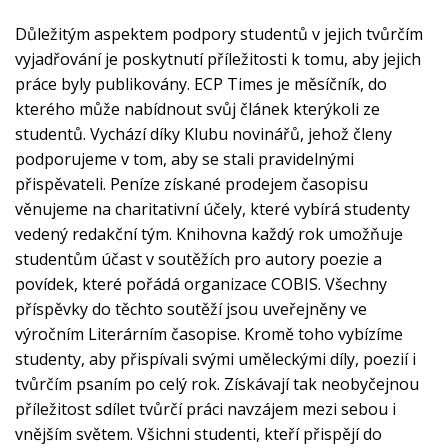
Důležitým aspektem podpory studentů v jejich tvůrčím
vyjadřování je poskytnutí příležitosti k tomu, aby jejich
práce byly publikovány. ECP Times je měsíčník, do
kterého může nabídnout svůj článek kterýkoli ze
studentů. Vychází díky Klubu novinářů, jehož členy
podporujeme v tom, aby se stali pravidelnými
přispěvateli. Peníze získané prodejem časopisu
věnujeme na charitativní účely, které vybírá studenty
vedený redakční tým. Knihovna každý rok umožňuje
studentům účast v soutěžích pro autory poezie a
povídek, které pořádá organizace COBIS. Všechny
příspěvky do těchto soutěží jsou uveřejněny ve
výročním Literárním časopise. Kromě toho vybízíme
studenty, aby přispívali svými uměleckými díly, poezií i
tvůrčím psaním po celý rok. Získávají tak neobyčejnou
příležitost sdílet tvůrčí práci navzájem mezi sebou i
vnějším světem. Všichni studenti, kteří přispějí do