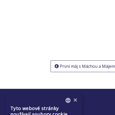
Navigace
První máj s Máchou a Májem
pro
příspěvek
×
Tyto webové stránky
ENGLISH
používají soubory cookie.