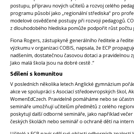
postupu, přípravu nových učitelů a rozvoj celého peda
programu působí jako „regionální střediska“ pro profes
modelové osvědčené postupy při rozvoji pedagogů. CO
z dlouhodobého hlediska pomůže podpořit růst počtu 
Fiona Rogers, zástupkyně generálního ředitele a ředite
výzkumu v organizaci COBIS, napsala, že ECP propagu
nadšením, dostatečnou časovou dotaci a pravidelnou z
Jako malá škola jsou na dobré cestě .“
Sdílení s komunitou
V posledních několika letech Anglické gymnázium pořád
akce ve spolupráci s Asociací středoevropských škol, Ak
WomenEdCzech. Pravidelně pomáháme nebo se účastníme
semináře umožňují učitelům předmětů z celého regionu 
poskytují další odborné semináře, jako například večer 
českých školách nebo seminář o ochraně dětí na intern
Učitelé z ECP navíc sdílí své oblasti odborných znalostí 