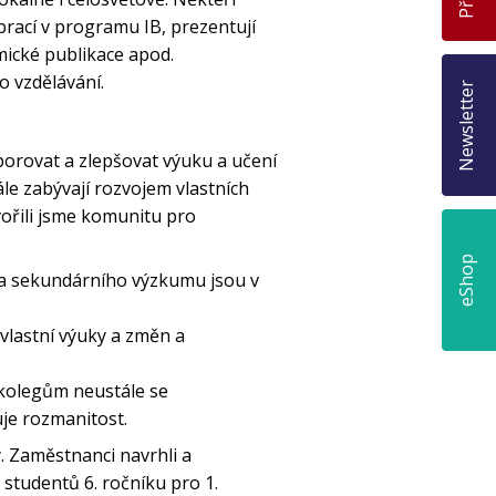
prací v programu IB, prezentují
mické publikace apod.
o vzdělávání.
Newsletter
porovat a zlepšovat výuku a učení
le zabývají rozvojem vlastních
tvořili jsme komunitu pro
eShop
 a sekundárního výzkumu jsou v
vlastní výuky a změn a
 kolegům neustále se
je rozmanitost.
 Zaměstnanci navrhli a
tudentů 6. ročníku pro 1.