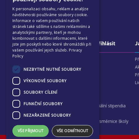
CZECH
K personalizaci obsahu, reklam a analýze
návštěvnosti používáme soubory cookie.
Informace o vašem používání našich
stránek také sdílíme s našimi reklamními a
analytickými partnery, kteří je mohou
kombinovat s dalšími informacemi, které
O nás a jak se přihlásit
J
jste jim poskytli nebo které shromáždili při
vašem používání jejich služeb.
Privacy
Policy
Proč si vybrat ECP
P
Naši patroni
A
NEZBYTNĚ NUTNÉ SOUBORY
Jak se přihlásit
P
VÝKONOVÉ SOUBORY
Názory rodičů
Li
Finance a školné
SOUBORY CÍLENÍ
FAQ
FUNKČNÍ SOUBORY
Prospěchová a sociální stipendia
Volná místa
NEZAŘAZENÉ SOUBORY
Školní řád a vnitřní směrnice školy
VŠE PŘIJMOUT
VŠE ODMÍTNOUT