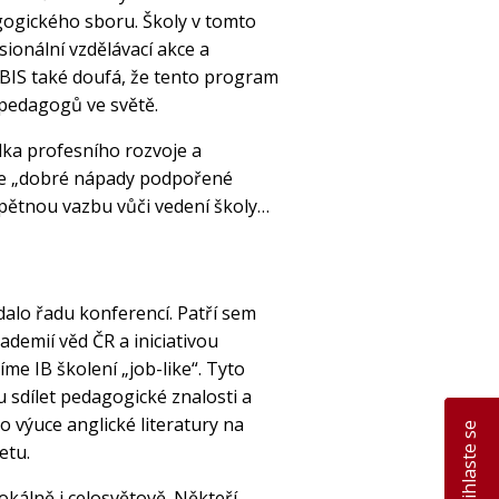
gogického sboru. Školy v tomto
ionální vzdělávací akce a
BIS také doufá, že tento program
pedagogů ve světě.
lka profesního rozvoje a
je „dobré nápady podpořené
pětnou vazbu vůči vedení školy…
alo řadu konferencí. Patří sem
ademií věd ČR a iniciativou
 IB školení „job-like“. Tyto
sdílet pedagogické znalosti a
o výuce anglické literatury na
Přihlaste se
etu.
lokálně i celosvětově. Někteří