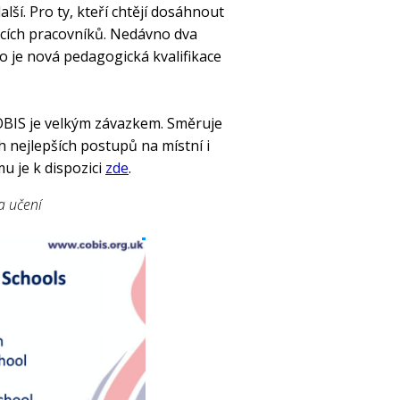
ší. Pro ty, kteří chtějí dosáhnout
ucích pracovníků. Nedávno dva
o je nová pedagogická kvalifikace
COBIS je velkým závazkem. Směruje
h nejlepších postupů na místní i
u je k dispozici
zde
.
a učení