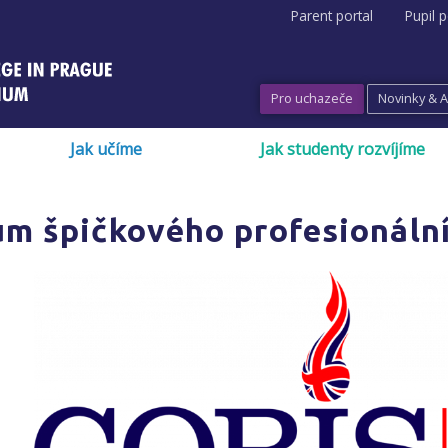
Parent portal
Pupil p
Pro uchazeče
Novinky & 
Jak učíme
Jak studenty rozvíjíme
um špičkového profesionáln