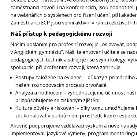
zaměstnanci hovořili na konferencích, jsou hodnotiteli 
na webinářích o systémech pro řízení učení, píší akade
Zaměstnanci ECP jsou velmi aktivní v rámci celoživotníh
Náš přístup k pedagogickému rozvoji
Naším posláním pro profesní rozvoj je „oslavovat, pod
v Anglickém gymnáziu“. Naši talentovaní učitelé se nadá
pedagogických technik a sdílejí je i se svými kolegy. Vy
spolupráci při profesním rozvoji, která zahrnuje:
Postupy založené na evidenci – důkazy z primárního
našem rozhodovacím procesu prvořadé.
Analýza a hodnocení – vyhodnocujeme účinnost naší 
přizpůsobujeme se získaným zjištění.
Kultura důvěry a riskování – díky tomu umožňujeme
zdokonalovat v podpůrném prostředí, které respektu
Aktivně podporujeme vzdělávací výzkum a nové nápady.
implementovali jazykové výměny, program mentoringu s