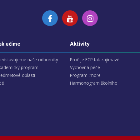
ak učíme
Aktivity
ředstavujeme naše odborníky
Proč je ECP tak zajímavé
kademický program
Výchovná péče
ředmětové oblasti
Program :more
dé
Harmonogram školního