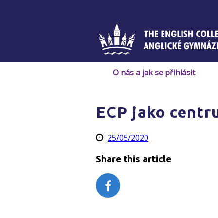
Skip
to
content
O nás a jak se přihlásit
ECP jako centr
25/05/2020
Share this article