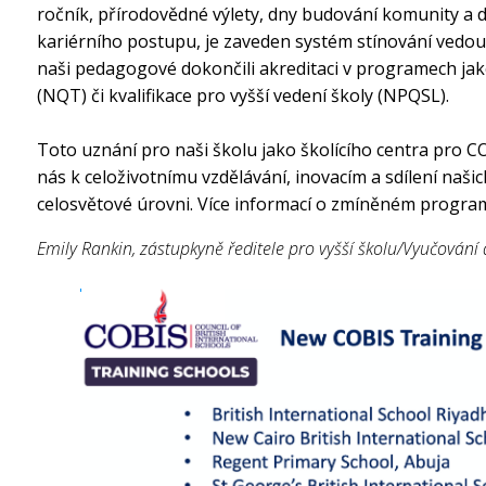
ročník, přírodovědné výlety, dny budování komunity a dal
kariérního postupu, je zaveden systém stínování vedo
naši pedagogové dokončili akreditaci v programech jak
(NQT) či kvalifikace pro vyšší vedení školy (NPQSL).
Toto uznání pro naši školu jako školícího centra pro 
nás k celoživotnímu vzdělávání, inovacím a sdílení našic
celosvětové úrovni. Více informací o zmíněném program
Emily Rankin, zástupkyně ředitele pro vyšší školu/Vyučování 