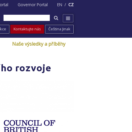
ortal
Governor Portal
EN
CZ
Akce
Kontaktujte nás
Čeština Jinak
Naše výsledky a příběhy
ího rozvoje