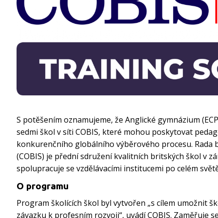
S potěšením oznamujeme, že Anglické gymnázium (ECP)
sedmi škol v síti COBIS, které mohou poskytovat pedago
konkurenčního globálního výběrového procesu. Rada b
(COBIS) je přední sdružení kvalitních britských škol v 
spolupracuje se vzdělávacími institucemi po celém světě
O programu
Program školících škol byl vytvořen „s cílem umožnit ško
závazku k profesním rozvoji“, uvádí COBIS. Zaměřuje se