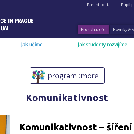
Parent portal
Pupil p
Pro uchazeče
Novinky & 
Jak učíme
Jak studenty rozvíjíme
program :more
Komunikativnost
Komunikativnost – šíření