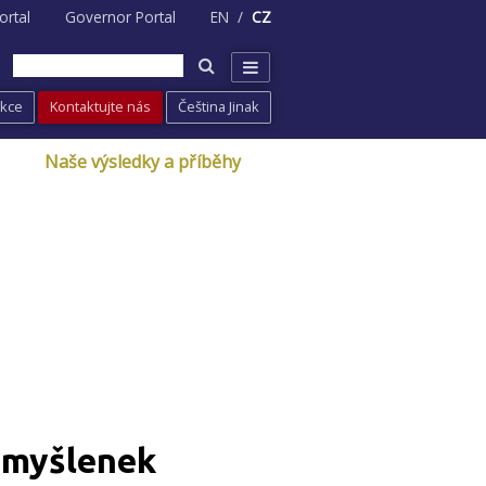
ortal
Governor Portal
EN
CZ
Akce
Kontaktujte nás
Čeština Jinak
Naše výsledky a příběhy
 myšlenek