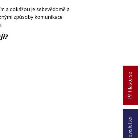
cím a dokážou je sebevědomě a
různými způsoby komunikace.
.
jí?
Přihlaste se
Newsletter