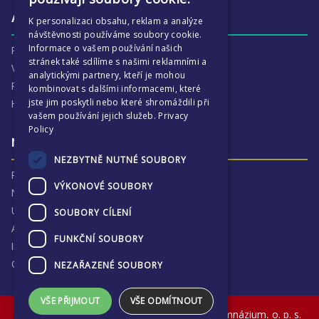
CZECH
Aktivity
K personalizaci obsahu, reklam a analýze
návštěvnosti používáme soubory cookie.
Informace o vašem používání našich
Proč je ECP tak zajímavé
stránek také sdílíme s našimi reklamními a
Výchovná péče
analytickými partnery, kteří je mohou
Program :more
kombinovat s dalšími informacemi, které
jste jim poskytli nebo které shromáždili při
Harmonogram školního
vašem používání jejich služeb.
Privacy
Policy
Naše výsledky a příběhy
NEZBYTNĚ NUTNÉ SOUBORY
Proč jsme hrdí na ECP
VÝKONOVÉ SOUBORY
Naše výsledky
Univerzitní destinace
SOUBORY CÍLENÍ
Absolventi
FUNKČNÍ SOUBORY
Inspekční zprávy
Ochrana osobních údajů
NEZAŘAZENÉ SOUBORY
VŠE PŘIJMOUT
VŠE ODMÍTNOUT
© The English College in Prague - Anglické gymnázium, o. p. s.