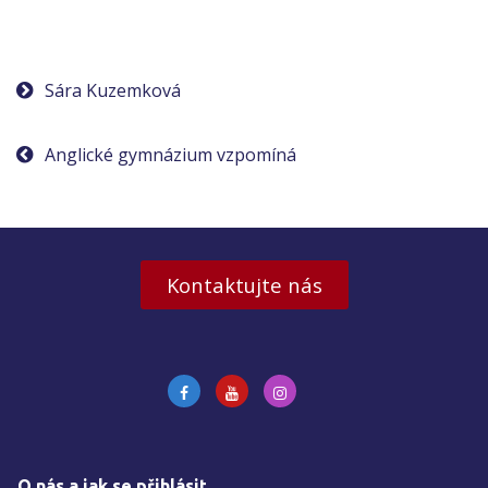
Navigace
Sára Kuzemková
pro
Anglické gymnázium vzpomíná
příspěvek
Kontaktujte nás
O nás a jak se přihlásit