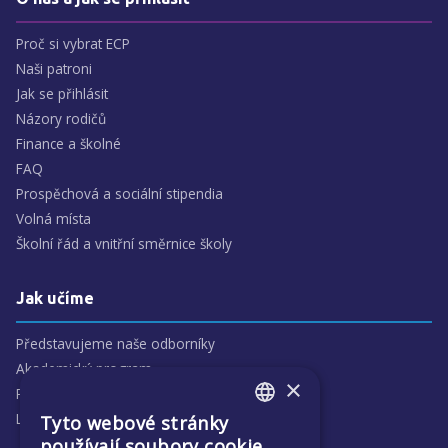
Proč si vybrat ECP
Naši patroni
Jak se přihlásit
Názory rodičů
Finance a školné
FAQ
Prospěchová a sociální stipendia
Volná místa
Školní řád a vnitřní směrnice školy
Jak učíme
Představujeme naše odborníky
Akademický program
×
Předmětové oblasti
Lidé
Tyto webové stránky
ENGLISH
používají soubory cookie.