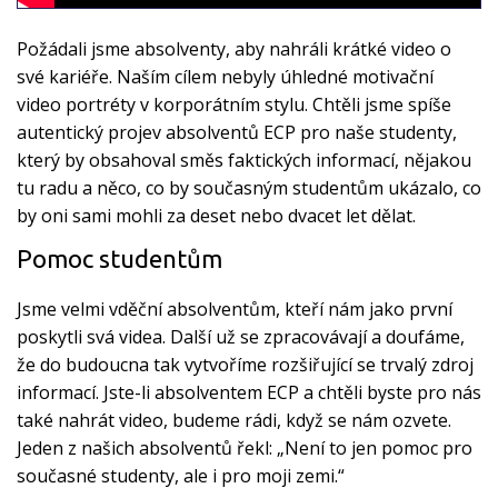
Požádali jsme absolventy, aby nahráli krátké video o
své kariéře. Naším cílem nebyly úhledné motivační
video portréty v korporátním stylu. Chtěli jsme spíše
autentický projev absolventů ECP pro naše studenty,
který by obsahoval směs faktických informací, nějakou
tu radu a něco, co by současným studentům ukázalo, co
by oni sami mohli za deset nebo dvacet let dělat.
Pomoc studentům
Jsme velmi vděční absolventům, kteří nám jako první
poskytli svá videa. Další už se zpracovávají a doufáme,
že do budoucna tak vytvoříme rozšiřující se trvalý zdroj
informací. Jste-li absolventem ECP a chtěli byste pro nás
také nahrát video, budeme rádi, když se nám ozvete.
Jeden z našich absolventů řekl: „Není to jen pomoc pro
současné studenty, ale i pro moji zemi.“