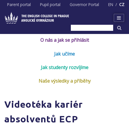
Skip
Parent portal
Pupil portal
Governor Portal
EN
CZ
to
content
O nás a jak se přihlásit
Jak učíme
Jak studenty rozvíjíme
Naše výsledky a příběhy
Videotéka kariér
absolventů ECP