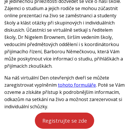
je jedinečnou příležitostí dozvědět se více o naší škole.
Zájemci o studium a jejich rodiče se mohou zúčastnit
online prezentací na živo se zaměstnanci a studenty
školy a klást otázky při skupinových i individuálních
diskusích. Účastníci se virtuálně setkají s ředitelem
školy, Dr Nigelem Brownem, širším vedením školy,
vedoucími předmětových oddělení i s koordinátorkou
přijímacího řízení, Barborou Němečkovou, která Vám
může poskytnout více informací o studiu, přihláškách a
přijímacích zkouškách.
Na náš virtuální Den otevřených dveří se můžete
zaregistrovat vyplněním
tohoto formuláře
. Poté se Vám
ozveme a získáte přístup k podrobnějším informacím,
odkazům na setkání na živo a možnost zarezervovat si
individuální schůzky.
Registrujte se zde