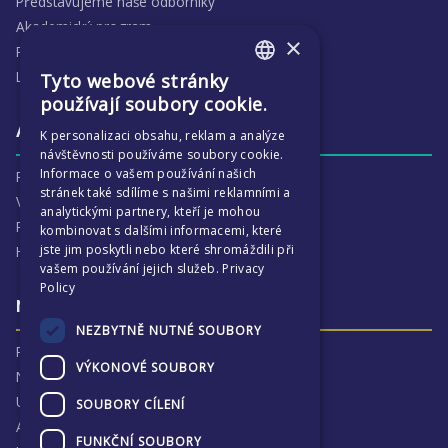
Představujeme naše odborníky
Akademický program
×
Předmětové oblasti
Lidé
Tyto webové stránky
ENGLISH
používají soubory cookie.
CZECH
Aktivity
K personalizaci obsahu, reklam a analýze
návštěvnosti používáme soubory cookie.
Informace o vašem používání našich
Proč je ECP tak zajímavé
stránek také sdílíme s našimi reklamními a
Výchovná péče
analytickými partnery, kteří je mohou
Program :more
kombinovat s dalšími informacemi, které
jste jim poskytli nebo které shromáždili při
Harmonogram školního
vašem používání jejich služeb.
Privacy
Policy
Naše výsledky a příběhy
NEZBYTNĚ NUTNÉ SOUBORY
Proč jsme hrdí na ECP
VÝKONOVÉ SOUBORY
Naše výsledky
Univerzitní destinace
SOUBORY CÍLENÍ
Absolventi
FUNKČNÍ SOUBORY