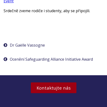
Event
Srdečně zveme rodiče i studenty, aby se připojili.
Navigace
Dr Gaëlle Vassogne
pro
Ocenění Safeguarding Alliance Initiative Award
příspěvek
Kontaktujte nás