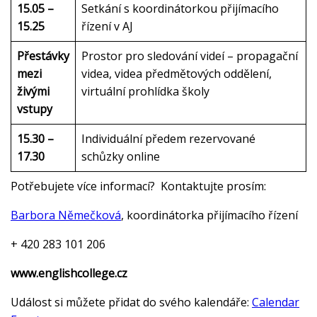
15.05 –
Setkání s koordinátorkou přijímacího
15.25
řízení v AJ
Přestávky
Prostor pro sledování videí – propagační
mezi
videa, videa předmětových oddělení,
živými
virtuální prohlídka školy
vstupy
15.30 –
Individuální předem rezervované
17.30
schůzky online
Potřebujete více informací? Kontaktujte prosím:
Barbora Němečková
, koordinátorka přijímacího řízení
+ 420 283 101 206
www.englishcollege.cz
Událost si můžete přidat do svého kalendáře:
Calendar