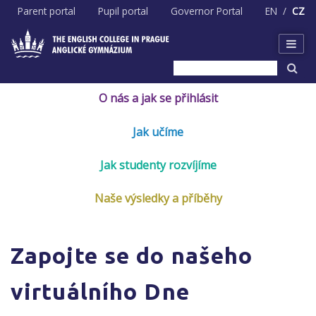
Skip
Parent portal
Pupil portal
Governor Portal
EN
CZ
to
content
O nás a jak se přihlásit
Jak učíme
Jak studenty rozvíjíme
Naše výsledky a příběhy
Zapojte se do našeho
virtuálního Dne