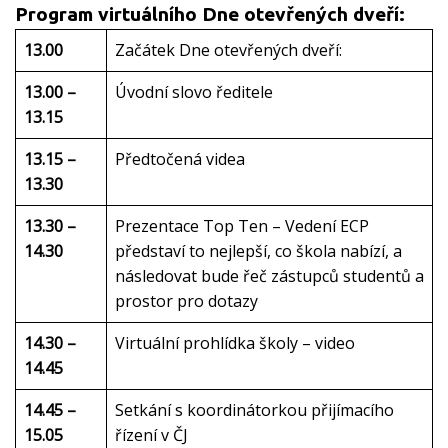
Program virtuálního Dne otevřených dveří:
13.00
Začátek Dne otevřených dveří:
13.00 –
Úvodní slovo ředitele
13.15
13.15 –
Předtočená videa
13.30
13.30 –
Prezentace Top Ten – Vedení ECP
14.30
představí to nejlepší, co škola nabízí, a
následovat bude řeč zástupců studentů a
prostor pro dotazy
14.30 –
Virtuální prohlídka školy – video
14.45
14.45 –
Setkání s koordinátorkou přijímacího
15.05
řízení v ČJ