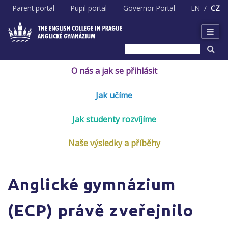
Skip
Parent portal
Pupil portal
Governor Portal
EN
CZ
to
content
O nás a jak se přihlásit
Jak učíme
Jak studenty rozvíjíme
Naše výsledky a příběhy
Anglické gymnázium
(ECP) právě zveřejnilo