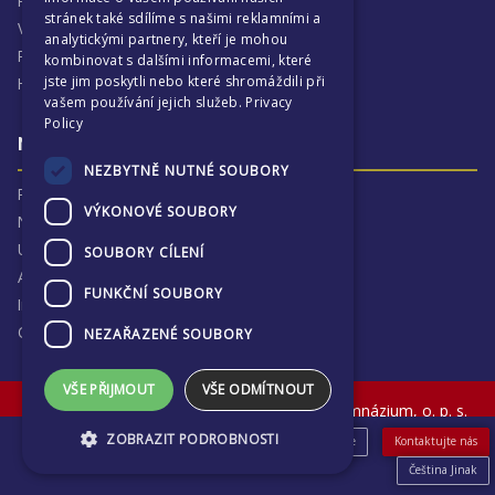
Proč je ECP tak zajímavé
stránek také sdílíme s našimi reklamními a
Výchovná péče
analytickými partnery, kteří je mohou
Program :more
kombinovat s dalšími informacemi, které
jste jim poskytli nebo které shromáždili při
Harmonogram školního
vašem používání jejich služeb.
Privacy
Policy
Naše výsledky a příběhy
NEZBYTNĚ NUTNÉ SOUBORY
Proč jsme hrdí na ECP
VÝKONOVÉ SOUBORY
Naše výsledky
Univerzitní destinace
SOUBORY CÍLENÍ
Absolventi
FUNKČNÍ SOUBORY
Inspekční zprávy
Ochrana osobních údajů
NEZAŘAZENÉ SOUBORY
VŠE PŘIJMOUT
VŠE ODMÍTNOUT
© The English College in Prague - Anglické gymnázium, o. p. s.
Sokolovská 320, Praha 9, Czech Republic
ZOBRAZIT PODROBNOSTI
eShop
Pro uchazeče
Novinky & Akce
Kontaktujte nás
Čeština Jinak