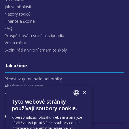
Jak se přihlásit
Názory rodičů
Finance a školné
FAQ
Prospěchová a sociální stipendia
Volná místa
Školní řád a vnitřní směrnice školy
Jak učíme
Představujeme naše odborníky
Akademický program
×
Předmětové oblasti
Lidé
Tyto webové stránky
ENGLISH
používají soubory cookie.
CZECH
Aktivity
K personalizaci obsahu, reklam a analýze
návštěvnosti používáme soubory cookie.
Informace o vašem používání našich