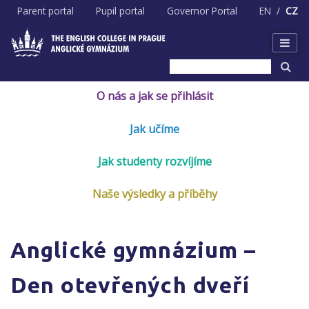
Skip
Parent portal
Pupil portal
Governor Portal
EN
CZ
to
content
O nás a jak se přihlásit
Jak učíme
Jak studenty rozvíjíme
Naše výsledky a příběhy
Anglické gymnázium –
Den otevřených dveří