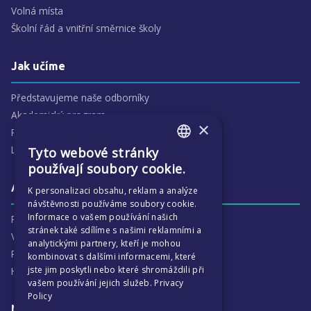
Volná místa
Školní řád a vnitřní směrnice školy
Jak učíme
Představujeme naše odborníky
Akademický program
×
Předmětové oblasti
Lidé
Tyto webové stránky
ENGLISH
používají soubory cookie.
CZECH
Aktivity
K personalizaci obsahu, reklam a analýze
návštěvnosti používáme soubory cookie.
Informace o vašem používání našich
Proč je ECP tak zajímavé
stránek také sdílíme s našimi reklamními a
Výchovná péče
analytickými partnery, kteří je mohou
Program :more
kombinovat s dalšími informacemi, které
jste jim poskytli nebo které shromáždili při
Harmonogram školního
vašem používání jejich služeb.
Privacy
Policy
Naše výsledky a příběhy