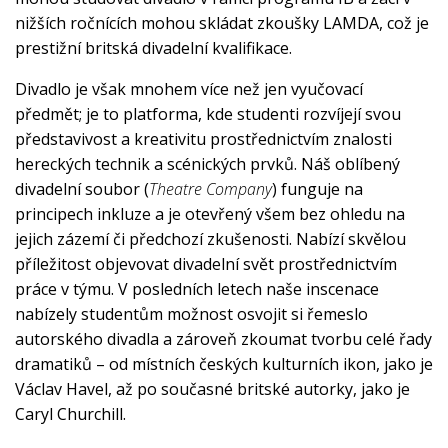
nižších ročnících mohou skládat zkoušky LAMDA, což je
prestižní britská divadelní kvalifikace.
Divadlo je však mnohem více než jen vyučovací
předmět; je to platforma, kde studenti rozvíjejí svou
představivost a kreativitu prostřednictvím znalosti
hereckých technik a scénických prvků. Náš oblíbený
divadelní soubor (
Theatre Company
) funguje na
principech inkluze a je otevřený všem bez ohledu na
jejich zázemí či předchozí zkušenosti. Nabízí skvělou
příležitost objevovat divadelní svět prostřednictvím
práce v týmu. V posledních letech naše inscenace
nabízely studentům možnost osvojit si řemeslo
autorského divadla a zároveň zkoumat tvorbu celé řady
dramatiků – od místních českých kulturních ikon, jako je
Václav Havel, až po současné britské autorky, jako je
Caryl Churchill.