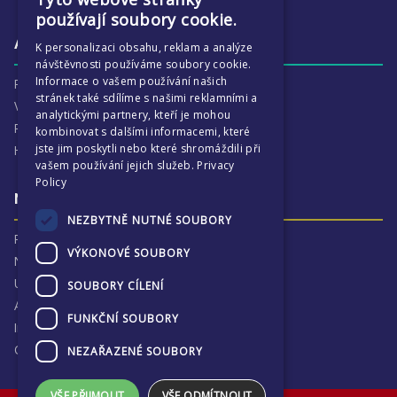
ENGLISH
používají soubory cookie.
CZECH
Aktivity
K personalizaci obsahu, reklam a analýze
návštěvnosti používáme soubory cookie.
Informace o vašem používání našich
Proč je ECP tak zajímavé
stránek také sdílíme s našimi reklamními a
Výchovná péče
analytickými partnery, kteří je mohou
Program :more
kombinovat s dalšími informacemi, které
jste jim poskytli nebo které shromáždili při
Harmonogram školního
vašem používání jejich služeb.
Privacy
Policy
Naše výsledky a příběhy
NEZBYTNĚ NUTNÉ SOUBORY
Proč jsme hrdí na ECP
VÝKONOVÉ SOUBORY
Naše výsledky
Univerzitní destinace
SOUBORY CÍLENÍ
Absolventi
FUNKČNÍ SOUBORY
Inspekční zprávy
Ochrana osobních údajů
NEZAŘAZENÉ SOUBORY
VŠE PŘIJMOUT
VŠE ODMÍTNOUT