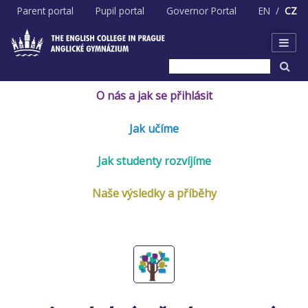
Skip
Parent portal
Pupil portal
Governor Portal
EN
CZ
to
content
O nás a jak se přihlásit
Jak učíme
Jak studenty rozvíjíme
Naše výsledky a příběhy