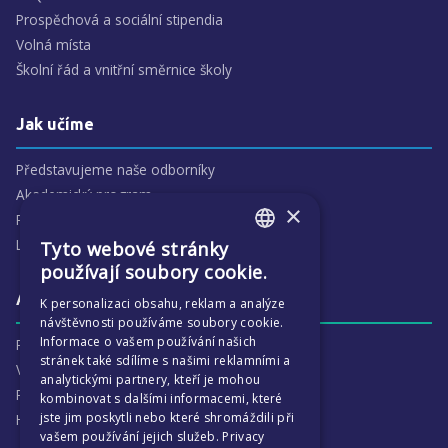
Prospěchová a sociální stipendia
Volná místa
Školní řád a vnitřní směrnice školy
Jak učíme
Představujeme naše odborníky
Akademický program
×
Předmětové oblasti
Lidé
Tyto webové stránky
ENGLISH
používají soubory cookie.
CZECH
Aktivity
K personalizaci obsahu, reklam a analýze
návštěvnosti používáme soubory cookie.
Informace o vašem používání našich
Proč je ECP tak zajímavé
stránek také sdílíme s našimi reklamními a
Výchovná péče
analytickými partnery, kteří je mohou
Program :more
kombinovat s dalšími informacemi, které
jste jim poskytli nebo které shromáždili při
Harmonogram školního
vašem používání jejich služeb.
Privacy