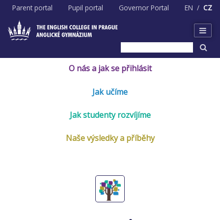
Skip
Parent portal
Pupil portal
Governor Portal
EN
CZ
to
content
O nás a jak se přihlásit
Jak učíme
Jak studenty rozvíjíme
Naše výsledky a příběhy