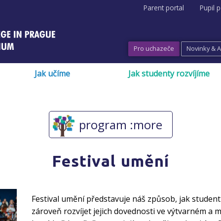
Parent portal
Pupil p
Pro uchazeče
Novinky & 
Jak učíme
Jak studenty rozvíjíme
program :more
Festival umění
Festival umění představuje náš způsob, jak studentů
zároveň rozvíjet jejich dovednosti ve výtvarném a 