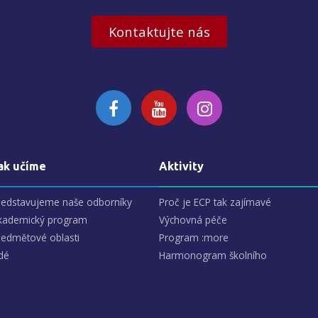
Kontaktujte nás
ak učíme
Aktivity
ředstavujeme naše odborníky
Proč je ECP tak zajímavé
kademický program
Výchovná péče
ředmětové oblasti
Program :more
dé
Harmonogram školního