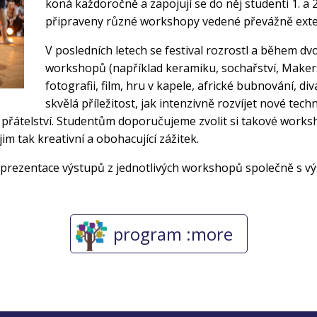
koná každoročně a zapojují se do něj studenti 1. a 2
připraveny různé workshopy vedené převážně exte
V posledních letech se festival rozrostl a během dv
workshopů (například keramiku, sochařství, Makers
fotografii, film, hru v kapele, africké bubnování, div
skvělá příležitost, jak intenzivně rozvíjet nové techn
řátelství. Studentům doporučujeme zvolit si takové worksho
im tak kreativní a obohacující zážitek.
rezentace výstupů z jednotlivých workshopů společně s vý
program :more