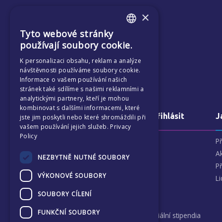
×
Tyto webové stránky
ENGLISH
používají soubory cookie.
CZECH
K personalizaci obsahu, reklam a analýze
návštěvnosti používáme soubory cookie.
Informace o vašem používání našich
stránek také sdílíme s našimi reklamními a
analytickými partnery, kteří je mohou
kombinovat s dalšími informacemi, které
O nás a jak se přihlásit
J
jste jim poskytli nebo které shromáždili při
vašem používání jejich služeb.
Privacy
Policy
Proč si vybrat ECP
P
Naši patroni
A
NEZBYTNĚ NUTNÉ SOUBORY
Jak se přihlásit
P
VÝKONOVÉ SOUBORY
Názory rodičů
Li
Finance a školné
SOUBORY CÍLENÍ
FAQ
FUNKČNÍ SOUBORY
Prospěchová a sociální stipendia