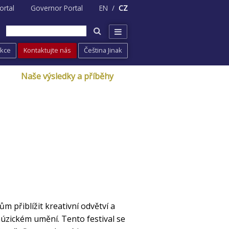
ortal
Governor Portal
EN
CZ
Akce
Kontaktujte nás
Čeština Jinak
Naše výsledky a příběhy
m přiblížit kreativní odvětví a
múzickém umění. Tento festival se