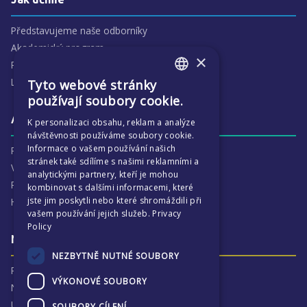
Představujeme naše odborníky
Akademický program
×
Předmětové oblasti
Lidé
Tyto webové stránky
ENGLISH
používají soubory cookie.
CZECH
Aktivity
K personalizaci obsahu, reklam a analýze
návštěvnosti používáme soubory cookie.
Informace o vašem používání našich
Proč je ECP tak zajímavé
stránek také sdílíme s našimi reklamními a
Výchovná péče
analytickými partnery, kteří je mohou
Program :more
kombinovat s dalšími informacemi, které
jste jim poskytli nebo které shromáždili při
Harmonogram školního
vašem používání jejich služeb.
Privacy
Policy
Naše výsledky a příběhy
NEZBYTNĚ NUTNÉ SOUBORY
Proč jsme hrdí na ECP
VÝKONOVÉ SOUBORY
Naše výsledky
Univerzitní destinace
SOUBORY CÍLENÍ