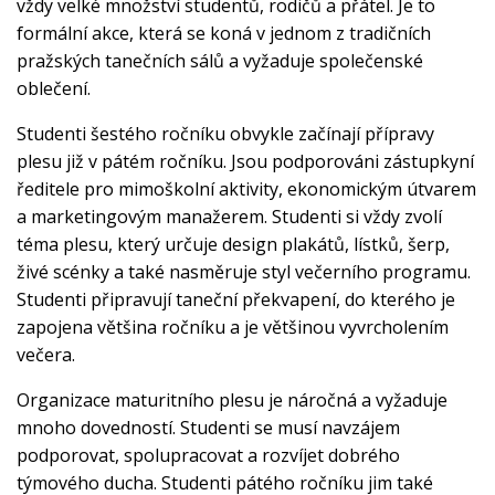
vždy velké množství studentů, rodičů a přátel. Je to
formální akce, která se koná v jednom z tradičních
pražských tanečních sálů a vyžaduje společenské
oblečení.
Studenti šestého ročníku obvykle začínají přípravy
plesu již v pátém ročníku. Jsou podporováni zástupkyní
ředitele pro mimoškolní aktivity, ekonomickým útvarem
a marketingovým manažerem. Studenti si vždy zvolí
téma plesu, který určuje design plakátů, lístků, šerp,
živé scénky a také nasměruje styl večerního programu.
Studenti připravují taneční překvapení, do kterého je
zapojena většina ročníku a je většinou vyvrcholením
večera.
Organizace maturitního plesu je náročná a vyžaduje
mnoho dovedností. Studenti se musí navzájem
podporovat, spolupracovat a rozvíjet dobrého
týmového ducha. Studenti pátého ročníku jim také