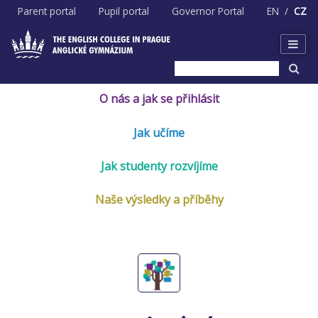
Skip
Parent portal
Pupil portal
Governor Portal
EN
CZ
to
content
O nás a jak se přihlásit
Jak učíme
Jak studenty rozvíjíme
Naše výsledky a příběhy