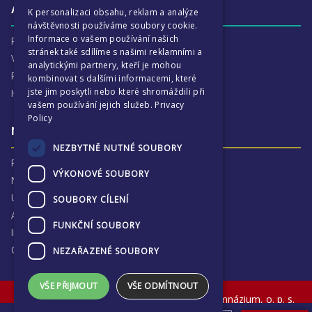
CZECH
Aktivity
K personalizaci obsahu, reklam a analýze
návštěvnosti používáme soubory cookie.
Informace o vašem používání našich
Proč je ECP tak zajímavé
stránek také sdílíme s našimi reklamními a
Výchovná péče
analytickými partnery, kteří je mohou
Program :more
kombinovat s dalšími informacemi, které
jste jim poskytli nebo které shromáždili při
Harmonogram školního
vašem používání jejich služeb.
Privacy
Policy
Naše výsledky a příběhy
NEZBYTNĚ NUTNÉ SOUBORY
Proč jsme hrdí na ECP
VÝKONOVÉ SOUBORY
Naše výsledky
Univerzitní destinace
SOUBORY CÍLENÍ
Absolventi
FUNKČNÍ SOUBORY
Inspekční zprávy
Ochrana osobních údajů
NEZAŘAZENÉ SOUBORY
VŠE PŘIJMOUT
VŠE ODMÍTNOUT
© The English College in Prague - Anglické gymnázium, o. p. s.