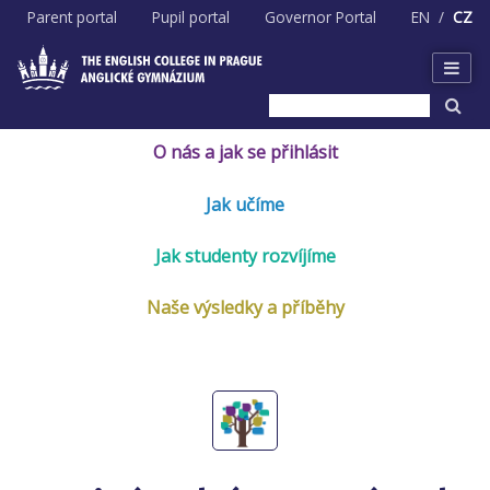
Skip
Parent portal
Pupil portal
Governor Portal
EN
CZ
to
content
O nás a jak se přihlásit
Jak učíme
Jak studenty rozvíjíme
Naše výsledky a příběhy