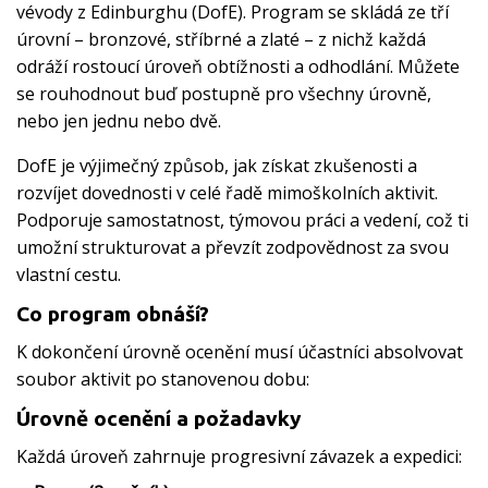
vévody z Edinburghu (DofE). Program se skládá ze tří
úrovní – bronzové, stříbrné a zlaté – z nichž každá
odráží rostoucí úroveň obtížnosti a odhodlání.
Můžete
se rouhodnout buď postupně pro všechny úrovně,
nebo jen jednu nebo dvě.
DofE je výjimečný způsob, jak získat zkušenosti a
rozvíjet dovednosti v celé řadě mimoškolních aktivit.
Podporuje samostatnost, týmovou práci a vedení, což ti
umožní strukturovat a převzít zodpovědnost za svou
vlastní cestu.
Co program obnáší?
K dokončení úrovně ocenění musí účastníci absolvovat
soubor aktivit po stanovenou dobu:
Úrovně ocenění a požadavky
Každá úroveň zahrnuje progresivní závazek a expedici: