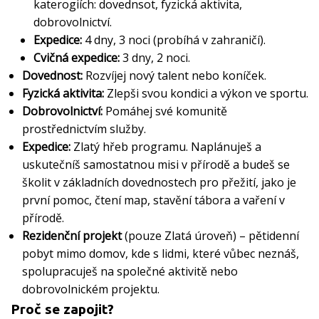
katerogiích: dovednsot, fyzická aktivita,
dobrovolnictví
.
Expedice:
4 dny, 3 noci (probíhá v zahraničí).
Cvičná expedice:
3 dny, 2 noci.
Dovednost:
Rozvíjej nový talent nebo koníček.
Fyzická aktivita:
Zlepši svou kondici a výkon ve sportu.
Dobrovolnictví:
Pomáhej své komunitě
prostřednictvím služby.
Expedice:
Zlatý hřeb programu. Naplánuješ a
uskutečníš samostatnou misi v přírodě a budeš se
školit v základních dovednostech pro přežití, jako je
první pomoc, čtení map, stavění tábora a vaření v
přírodě.
Rezidenční projekt
(pouze Zlatá úroveň) – pětidenní
pobyt mimo domov, kde s lidmi, které vůbec neznáš,
spolupracuješ na společné aktivitě nebo
dobrovolnickém projektu.
Proč se zapojit?