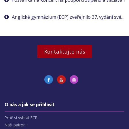
Navigace
Pozvánka na koncert na podporu Stipendia Václava Ha
pro
Anglické gymnázium (ECP) zveřejnilo 37. vydání svého zpravodaje
příspěvek
Kontaktujte nás
O nás a jak se přihlásit
Proč si vybrat ECP
Naši patroni