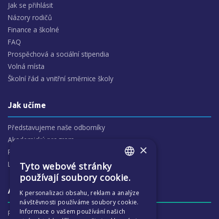
Jak se přihlásit
Názory rodičů
Finance a školné
FAQ
Prospěchová a sociální stipendia
Volná místa
Školní řád a vnitřní směrnice školy
Jak učíme
Představujeme naše odborníky
Akademický program
×
Předmětové oblasti
Lidé
Tyto webové stránky
ENGLISH
používají soubory cookie.
CZECH
Aktivity
K personalizaci obsahu, reklam a analýze
návštěvnosti používáme soubory cookie.
Informace o vašem používání našich
Proč je ECP tak zajímavé