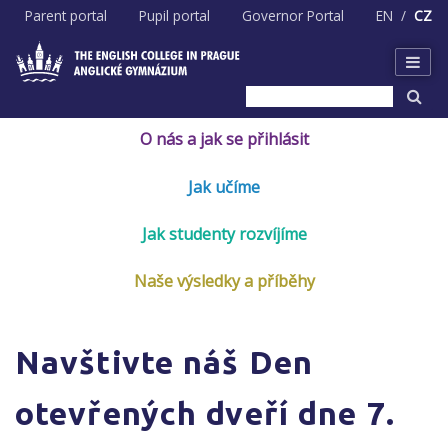
Skip
Parent portal
Pupil portal
Governor Portal
EN
CZ
to
content
O nás a jak se přihlásit
Jak učíme
Jak studenty rozvíjíme
Naše výsledky a příběhy
Navštivte náš Den
otevřených dveří dne 7.