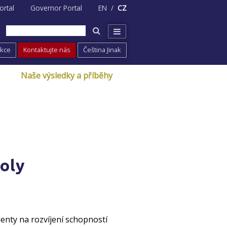
ortal
Governor Portal
EN
CZ
Akce
Kontaktujte nás
Čeština Jinak
Naše výsledky a příběhy
koly
enty na rozvíjení schopností