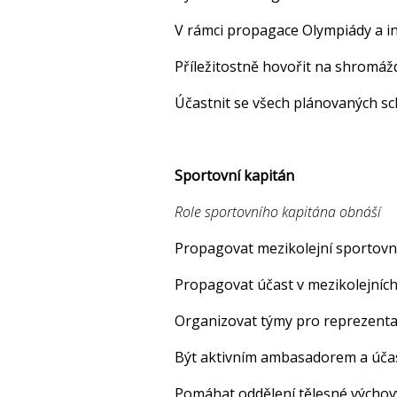
V rámci propagace Olympiády a in
Příležitostně hovořit na shromážd
Účastnit se všech plánovaných sch
Sportovní kapitán
Role sportovního kapitána obnáší
Propagovat mezikolejní sportovní 
Propagovat účast v mezikolejních
Organizovat týmy pro reprezentaci
Být aktivním ambasadorem a účas
Pomáhat oddělení tělesné výchovy