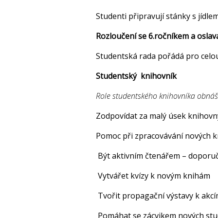
Studenti připravují stánky s jídle
Rozloučení se 6.ročníkem a oslav
Studentská rada pořádá pro celou
Studentský knihovník
Role studentského knihovníka obnáš
Zodpovídat za malý úsek knihovn
Pomoc při zpracovávání nových k
Být aktivním čtenářem – doporuč
Vytvářet
kvízy
k novým knihám
Tvořit
propagační
výstavy k akc
Pomáhat se zácvikem nových stu