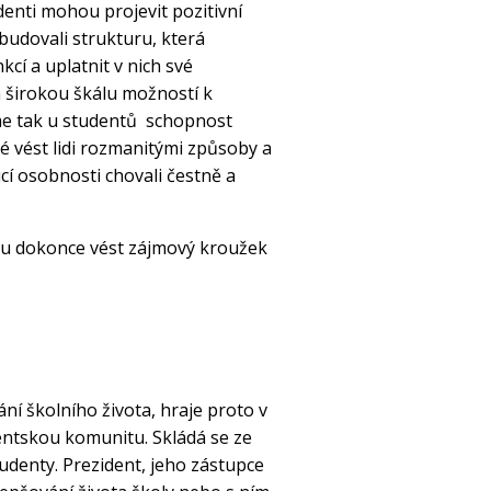
denti mohou projevit pozitivní
budovali strukturu, která
cí a uplatnit v nich své
 širokou škálu možností k
jíme tak u studentů schopnost
é vést lidi rozmanitými způsoby a
cí osobnosti chovali čestně a
hou dokonce vést zájmový kroužek
ní školního života, hraje proto v
dentskou komunitu. Skládá se ze
tudenty. Prezident, jeho zástupce