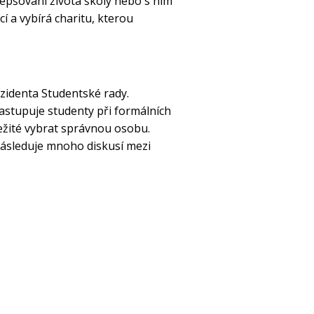
zlepšování života školy nebo s ním
í a vybírá charitu, kterou
ezidenta Studentské rady.
zastupuje studenty při formálních
ležité vybrat správnou osobu.
následuje mnoho diskusí mezi