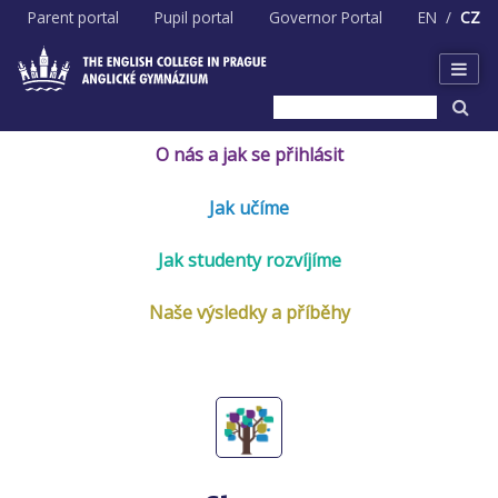
Skip
Parent portal
Pupil portal
Governor Portal
EN
CZ
to
content
O nás a jak se přihlásit
Jak učíme
Jak studenty rozvíjíme
Naše výsledky a příběhy