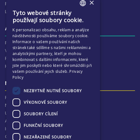
×
Předmětové oblasti
Lidé
Tyto webové stránky
ENGLISH
používají soubory cookie.
CZECH
Aktivity
K personalizaci obsahu, reklam a analýze
návštěvnosti používáme soubory cookie.
Informace o vašem používání našich
Proč je ECP tak zajímavé
stránek také sdílíme s našimi reklamními a
Výchovná péče
analytickými partnery, kteří je mohou
Program :more
kombinovat s dalšími informacemi, které
jste jim poskytli nebo které shromáždili při
Harmonogram školního
vašem používání jejich služeb.
Privacy
Policy
Naše výsledky a příběhy
NEZBYTNĚ NUTNÉ SOUBORY
Proč jsme hrdí na ECP
VÝKONOVÉ SOUBORY
Naše výsledky
Univerzitní destinace
SOUBORY CÍLENÍ
Absolventi
FUNKČNÍ SOUBORY
Inspekční zprávy
Ochrana osobních údajů
NEZAŘAZENÉ SOUBORY