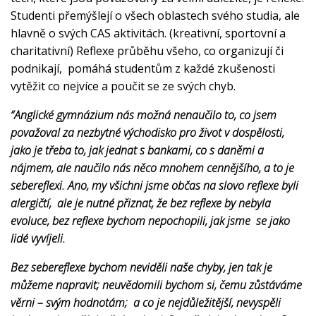
Studenti přemýšlejí o všech oblastech svého studia, ale
hlavně o svých CAS aktivitách. (kreativní, sportovní a
charitativní) Reflexe průběhu všeho, co organizují či
podnikají, pomáhá studentům z každé zkušenosti
vytěžit co nejvíce a poučit se ze svých chyb.
“Anglické gymnázium nás možná nenaučilo to, co jsem
považoval za nezbytné východisko pro život v dospělosti,
jako je třeba to, jak jednat s bankami, co s daněmi a
nájmem, ale naučilo nás něco mnohem cennějšího, a to je
sebereflexi. Ano, my všichni jsme občas na slovo reflexe byli
alergičtí, ale je nutné přiznat, že bez reflexe by nebyla
evoluce, bez reflexe bychom nepochopili, jak jsme se jako
lidé vyvíjeli.
Bez sebereflexe bychom neviděli naše chyby, jen tak je
můžeme napravit; neuvědomili bychom si, čemu zůstáváme
věrni – svým hodnotám; a co je nejdůležitější, nevyspěli