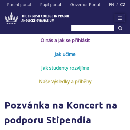
Skip
Parent portal
Pupil portal
Governor Portal
EN
CZ
to
content
O nás a jak se přihlásit
Jak učíme
Jak studenty rozvíjíme
Naše výsledky a příběhy
Pozvánka na Koncert na
podporu Stipendia