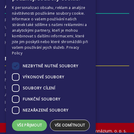
CZECH
Aktivity
K personalizaci obsahu, reklam a analýze
návštěvnosti používáme soubory cookie.
Informace o vašem používání našich
Proč je ECP tak zajímavé
stránek také sdílíme s našimi reklamními a
Výchovná péče
analytickými partnery, kteří je mohou
Program :more
kombinovat s dalšími informacemi, které
jste jim poskytli nebo které shromáždili při
Harmonogram školního
vašem používání jejich služeb.
Privacy
Policy
Naše výsledky a příběhy
NEZBYTNĚ NUTNÉ SOUBORY
Proč jsme hrdí na ECP
VÝKONOVÉ SOUBORY
Naše výsledky
Univerzitní destinace
SOUBORY CÍLENÍ
Absolventi
FUNKČNÍ SOUBORY
Inspekční zprávy
Ochrana osobních údajů
NEZAŘAZENÉ SOUBORY
VŠE PŘIJMOUT
VŠE ODMÍTNOUT
© The English College in Prague - Anglické gymnázium, o. p. s.