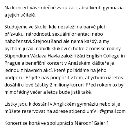
Na koncert vás srdečně zvou žáci, absolventi gymnázia
a jejich učitelé.
Studujeme ve škole, kde nezáleží na barvě pleti,
přízvuku, národnosti, sexuální orientaci nebo
náboženství. Stejnou šanci ale nemá každý, a my
bychom ji rádi nabídli klukovi či holce z romské rodiny.
Stipendium Václava Havla založili žáci English College in
Prague a benefiční koncert v Anežském klášteře je
jednou z hlavních akcí, které pořádáme na jeho
podporu. Přijďte nás podpořit v tom, abychom už letos
dosáhli cílové částky 2 miliony korun! Před rokem to byl
mimořádný večer a letos bude jistě také.
Lístky jsou k dostání v Anglickém gymnáziu nebo si je
můžete rezervovat na adrese
stipendiumVH@gmail.com
Koncert se koná ve spolupráci s Národní Galerií.