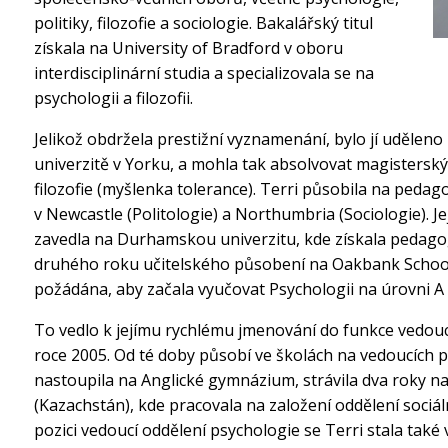
politiky, filozofie a sociologie. Bakalářský titul
získala na University of Bradford v oboru
interdisciplinární studia a specializovala se na
psychologii a filozofii.
Jelikož obdržela prestižní vyznamenání, bylo jí udělen
univerzitě v Yorku, a mohla tak absolvovat magistersk
filozofie (myšlenka tolerance). Terri působila na pedag
v Newcastle (Politologie) a Northumbria (Sociologie). Její
zavedla na Durhamskou univerzitu, kde získala pedagog
druhého roku učitelského působení na Oakbank School
požádána, aby začala vyučovat Psychologii na úrovni A l
To vedlo k jejímu rychlému jmenování do funkce vedouc
roce 2005. Od té doby působí ve školách na vedoucích po
nastoupila na Anglické gymnázium, strávila dva roky na
(Kazachstán), kde pracovala na založení oddělení sociá
pozici vedoucí oddělení psychologie se Terri stala tak