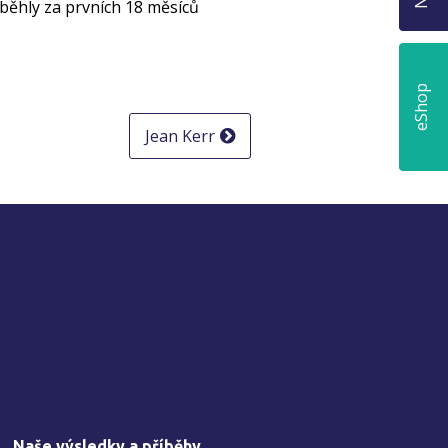
běhly za prvních 18 měsíců
eShop
Jean Kerr
Naše výsledky a příběhy