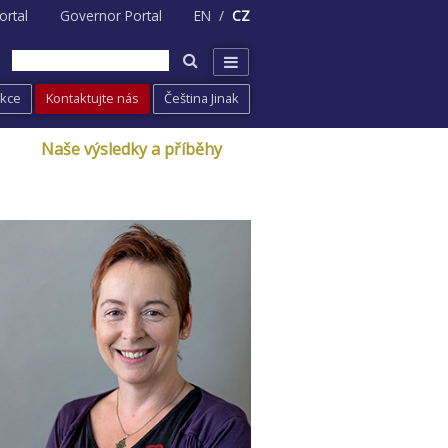
ortal
Governor Portal
EN
CZ
Akce
Kontaktujte nás
Čeština Jinak
Naše výsledky a příběhy