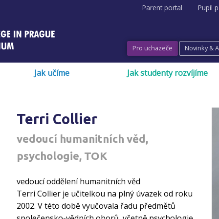
Parent portal
Pupil p
Pro uchazeče
Novinky & 
Jak učíme
Jak studenty rozvíjíme
Terri Collier
vedoucí humanitních věd,
psychologie, TOK
vedoucí oddělení humanitních věd
Terri Collier je učitelkou na plný úvazek od roku
2002. V této době vyučovala řadu předmětů
společensko-vědních oborů, včetně psychologie,