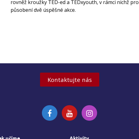
rovněž kroužky TED-ed a TEDxyouth, v rámci nichž pro
působení dvě úspěšné akce.
Kontaktujte nás
ak učíme
Aktivity