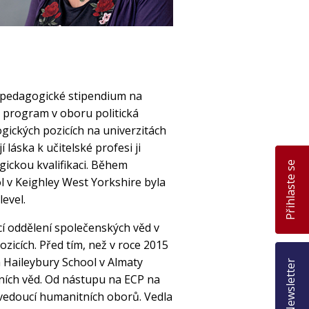
o pedagogické stipendium na
ý program v oboru politická
ogických pozicích na univerzitách
 láska k učitelské profesi ji
ickou kvalifikaci. Během
Přihlaste se
 v Keighley West Yorkshire byla
evel.
í oddělení společenských věd v
zicích. Před tím, než v roce 2015
 Haileybury School v Almaty
Newsletter
lních věd. Od nástupu na ECP na
é vedoucí humanitních oborů. Vedla