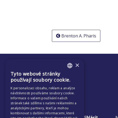
Navigace
Brenton A. Pharis
pro
příspěvek
×
Tyto webové stránky
ENGLISH
používají soubory cookie.
CZECH
K personalizaci obsahu, reklam a analýze
návštěvnosti používáme soubory cookie.
Informace o vašem používání našich
stránek také sdílíme s našimi reklamními a
analytickými partnery, kteří je mohou
kombinovat s dalšími informacemi, které
O nás a jak se přihlásit
J