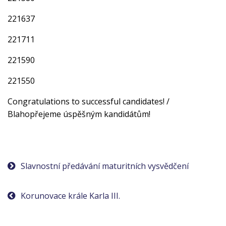
221637
221711
221590
221550
Congratulations to successful candidates! /
Blahopřejeme úspěšným kandidátům!
Navigace
Slavnostní předávání maturitních vysvědčení
pro
Korunovace krále Karla III.
příspěvek