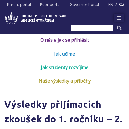
Skip
Parent portal
Pupil portal
Governor Portal
EN
CZ
to
content
O nás a jak se přihlásit
Jak učíme
Jak studenty rozvíjíme
Naše výsledky a příběhy
Výsledky přijímacích
zkoušek do 1. ročníku – 2.