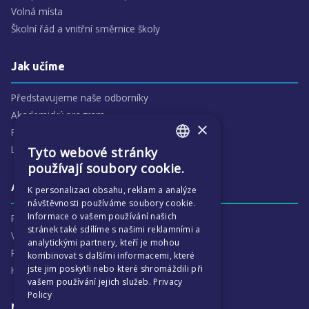
Volná místa
Školní řád a vnitřní směrnice školy
Jak učíme
Představujeme naše odborníky
Akademický program
×
Předmětové oblasti
Lidé
Tyto webové stránky
ENGLISH
používají soubory cookie.
CZECH
Aktivity
K personalizaci obsahu, reklam a analýze
návštěvnosti používáme soubory cookie.
Informace o vašem používání našich
Proč je ECP tak zajímavé
stránek také sdílíme s našimi reklamními a
Výchovná péče
analytickými partnery, kteří je mohou
Program :more
kombinovat s dalšími informacemi, které
jste jim poskytli nebo které shromáždili při
Harmonogram školního
vašem používání jejich služeb.
Privacy
Policy
Naše výsledky a příběhy