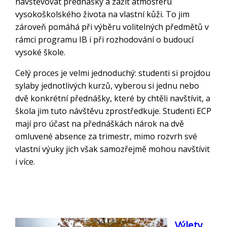
navštěvovat přednášky a zažít atmosféru
vysokoškolského života na vlastní kůži. To jim
zároveň pomáhá při výběru volitelných předmětů v
rámci programu IB i při rozhodování o budoucí
vysoké škole.
Celý proces je velmi jednoduchý: studenti si projdou
sylaby jednotlivých kurzů, vyberou si jednu nebo
dvě konkrétní přednášky, které by chtěli navštívit, a
škola jim tuto návštěvu zprostředkuje. Studenti ECP
mají pro účast na přednáškách nárok na dvě
omluvené absence za trimestr, mimo rozvrh své
vlastní výuky jich však samozřejmě mohou navštívit
i více.
Výlety