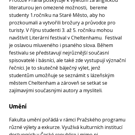
Protože Praha poskytuje k výletům za anglickou
literaturou jen omezené možnosti, bereme
studenty 1.ročníku na Staré Město, aby ho
prozkoumali a vytvořili brožury a průvodce pro
turisty. V říjnu studenti 3. až 5. ročníku mohou
navštívit Literární festival v Cheltenhamu. Festival
je oslavou mluveného i psaného slova. Během
festivalu se představují nejrůznější současní
spisovatelé i básníci, ale také zde vystupují význační
řečníci. Je to skutečně báječný výlet, jenž
studentům umožňuje se seznámit s lázeňským
městem Cheltenham a zároveň se setkat se
zajímavými současnými autory a mysliteli.
Umění
Fakulta umění pořádá v rámci Pražského programu
různé výlety a exkurze. Využívá kulturních institucí
dostupných v České republice i mimo ni.