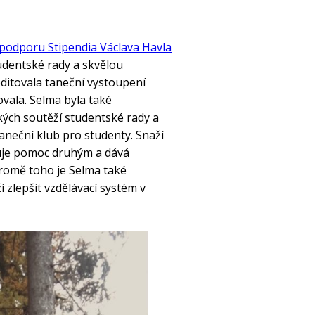
podporu Stipendia Václava Havla
tudentské rady a skvělou
ditovala taneční vystoupení
ovala. Selma byla také
kých soutěží studentské rady a
aneční klub pro studenty. Snaží
ňuje pomoc druhým a dává
romě toho je Selma také
 zlepšit vzdělávací systém v