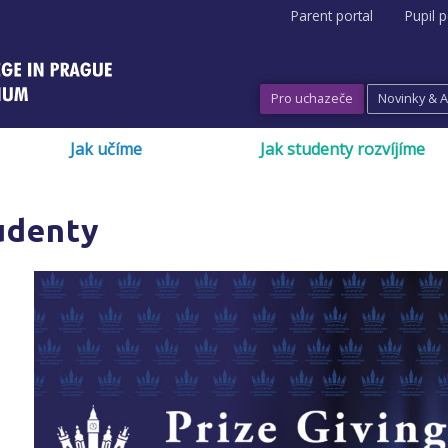
Parent portal
Pupil p
Pro uchazeče
Novinky & 
Jak učíme
Jak studenty rozvíjíme
udenty