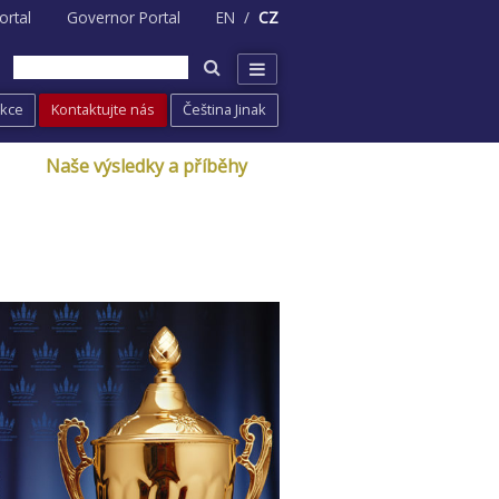
ortal
Governor Portal
EN
CZ
Akce
Kontaktujte nás
Čeština Jinak
Naše výsledky a příběhy