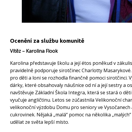
Ocenění za službu komunitě
Vítěz – Karolina Flook
Karolina představuje školu a její étos poněkud v zákulis
pravidelně podporuje sirotčinec Charlotty Masarykové.
pro děti a loni se rozhodla finančně pomoci sirotčinci. V
dárky, které obsahovaly náušnice od ní a její sestry a o
navštěvuje Základní Škola Integra, která se stará o dě
vyučuje angličtinu. Letos se zúčastnila Velikonoční char
velikonoční výzdobu Domu pro seniory ve Vysočanech 
cukrovinek. Nějaká „malá“ pomoc na několika „malých“ 
udělat ze světa lepší místo.