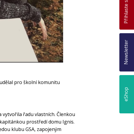
Přihlaste se
Newsletter
 udělal pro školní komunitu
eShop
 vytvořila řadu vlastních. Členkou
a kapitánkou prostředí domu Ignis.
dsedou klubu GSA, zapojeným