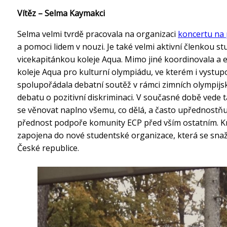
Vítěz – Selma Kaymakci
Selma velmi tvrdě pracovala na organizaci
koncertu na 
a pomoci lidem v nouzi. Je také velmi aktivní členkou s
vicekapitánkou koleje Aqua. Mimo jiné koordinovala a e
koleje Aqua pro kulturní olympiádu, ve kterém i vystup
spolupořádala debatní soutěž v rámci zimních olympijs
debatu o pozitivní diskriminaci. V současné době vede t
se věnovat naplno všemu, co dělá, a často upřednost
přednost podpoře komunity ECP před vším ostatním. K
zapojena do nové studentské organizace, která se snaží
České republice.