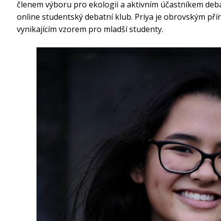
členem výboru pro ekologii a aktivním účastníkem deba
online studentský debatní klub. Priya je obrovským př
vynikajícím vzorem pro mladší studenty.