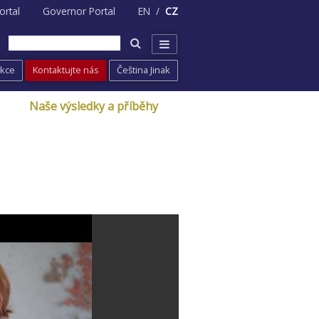
ortal
Governor Portal
EN
CZ
Akce
Kontaktujte nás
Čeština Jinak
Naše výsledky a příběhy