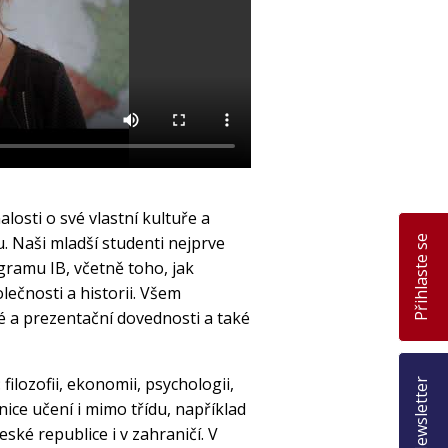
osti o své vlastní kultuře a
u. Naši mladší studenti nejprve
Přihlaste se
gramu IB, včetně toho, jak
lečnosti a historii. Všem
é a prezentační dovednosti a také
ilozofii, ekonomii, psychologii,
Newsletter
ice učení i mimo třídu, například
ské republice i v zahraničí. V