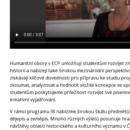
Humanitní obory v ECP umožňují studentům rozvíjet znal
historii a nabízejí také širokou mezinárodní perspektiv
získávají klíčové dovednosti pro přípravu ke studiu pro
zkoumat, analyzovat a hodnotit složité koncepce ve spo
studentům poskytujeme příležitost rozvíjet své písemn
kreativní vyjadřování.
V rámci programu IB nabízíme širokou škálu předmětů: f
dějepis a zeměpis. Mnoho různých výletů posunuje hran
návštěvy oblastí historického a kulturního významu v Če