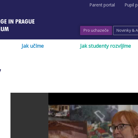
Parent portal
Pupil p
Pro uchazeče
Novinky & 
Jak učíme
Jak studenty rozvíjíme
y