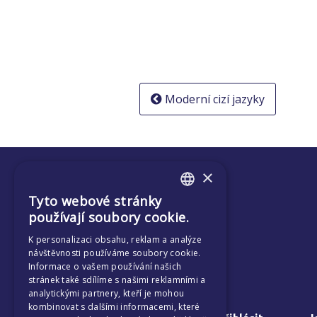
Navigace
Moderní cizí jazyky
pro
příspěvek
×
Tyto webové stránky
ENGLISH
používají soubory cookie.
CZECH
K personalizaci obsahu, reklam a analýze
návštěvnosti používáme soubory cookie.
Informace o vašem používání našich
stránek také sdílíme s našimi reklamními a
analytickými partnery, kteří je mohou
kombinovat s dalšími informacemi, které